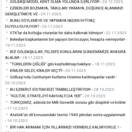
GÖLBAŞI MODEL KENT OLMA YOLUNDA İLERLİYOR! -
20.12.2025
EZBERLERİ BOZMAYA, TABULARI YIKMAYA, DÜŞÜNCE ALANIMIZI
GENİŞLETMEYE VE -
29.11.2025
BUNU SÖYLEMEYE VE YAPMAYA NEDEN İHTİYAÇ
DUYDU/DUYUYOR? -
26.11.2025
STK'lar da koltuğa oturanlar bir daha kalkmak bilmiyor! -
22.11.2025
Belediye başkanlarının biri yapıyor biri bozuyor, hesapta vermiyorlar! -
19.11.2025
BİZ GÖLBAŞILILAR, FELSEFE KONULARINI GÜNDEMİMİZE ARASIRA
ALALIM! -
18.11.2025
“TÜRKLERİN ÇIĞLIĞI” gibi keşfedilmeyi bekliyor. -
18.11.2025
KİMLER GELDİ, KİMLER GEÇTİ! -
05.11.2025
Gölbaşı'nda Cumhuriyet Kutlama törenine katılmayanlar vardı! -
30.10.2025
BU EZBERCİ SİSTEM BİZİ TEMBELLEŞTİRİYOR! -
28.10.2025
“KÜLTÜR, STRATEJİYİ KAHVALTI DA YER” -
20.10.2025
TÜRKÇEMİZ, aslında bir Milli Güvenlik sorunu gibi disiplinli ve kökler
-
17.10.2025
Atatürk'ün dil konusundaki teorisi 1940 yılından sonra uygulanmadı
-
14.10.2025
BİR HAK ARAMAK İÇİN YILLARIMIZI VERMEKLE KALMIYORUZ..! -