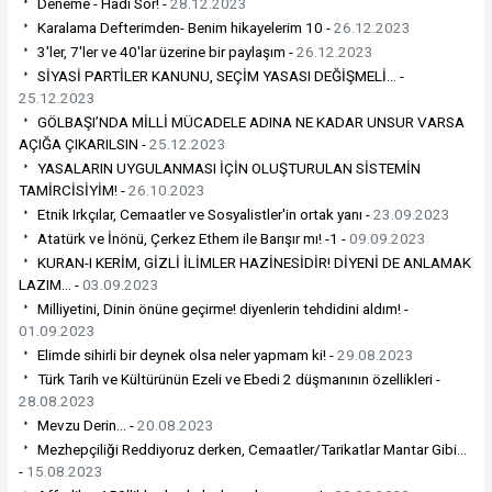
Deneme - Hadi Sor! -
28.12.2023
Karalama Defterimden- Benim hikayelerim 10 -
26.12.2023
3'ler, 7'ler ve 40'lar üzerine bir paylaşım -
26.12.2023
SİYASİ PARTİLER KANUNU, SEÇİM YASASI DEĞİŞMELİ... -
25.12.2023
GÖLBAŞI’NDA MİLLİ MÜCADELE ADINA NE KADAR UNSUR VARSA
AÇIĞA ÇIKARILSIN -
25.12.2023
YASALARIN UYGULANMASI İÇİN OLUŞTURULAN SİSTEMİN
TAMİRCİSİYİM! -
26.10.2023
Etnik Irkçılar, Cemaatler ve Sosyalistler'in ortak yanı -
23.09.2023
Atatürk ve İnönü, Çerkez Ethem ile Barışır mı! -1 -
09.09.2023
KURAN-I KERİM, GİZLİ İLİMLER HAZİNESİDİR! DİYENİ DE ANLAMAK
LAZIM... -
03.09.2023
Milliyetini, Dinin önüne geçirme! diyenlerin tehdidini aldım! -
01.09.2023
Elimde sihirli bir deynek olsa neler yapmam ki! -
29.08.2023
Türk Tarih ve Kültürünün Ezeli ve Ebedi 2 düşmanının özellikleri -
28.08.2023
Mevzu Derin... -
20.08.2023
Mezhepçiliği Reddiyoruz derken, Cemaatler/Tarikatlar Mantar Gibi...
-
15.08.2023