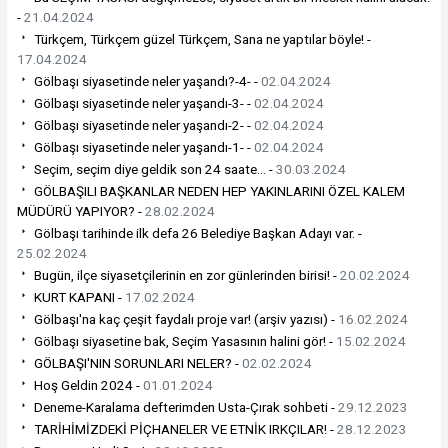
-
21.04.2024
Türkçem, Türkçem güzel Türkçem, Sana ne yaptılar böyle! -
17.04.2024
Gölbaşı siyasetinde neler yaşandı?-4- -
02.04.2024
Gölbaşı siyasetinde neler yaşandı-3- -
02.04.2024
Gölbaşı siyasetinde neler yaşandı-2- -
02.04.2024
Gölbaşı siyasetinde neler yaşandı-1- -
02.04.2024
Seçim, seçim diye geldik son 24 saate… -
30.03.2024
GÖLBAŞILI BAŞKANLAR NEDEN HEP YAKINLARINI ÖZEL KALEM
MÜDÜRÜ YAPIYOR? -
28.02.2024
Gölbaşı tarihinde ilk defa 26 Belediye Başkan Adayı var. -
25.02.2024
Bugün, ilçe siyasetçilerinin en zor günlerinden birisi! -
20.02.2024
KURT KAPANI -
17.02.2024
Gölbaşı'na kaç çeşit faydalı proje var! (arşiv yazısı) -
16.02.2024
Gölbaşı siyasetine bak, Seçim Yasasının halini gör! -
15.02.2024
GÖLBAŞI'NIN SORUNLARI NELER? -
02.02.2024
Hoş Geldin 2024 -
01.01.2024
Deneme-Karalama defterimden Usta-Çırak sohbeti -
29.12.2023
TARİHİMİZDEKİ PİÇHANELER VE ETNİK IRKÇILAR! -
28.12.2023