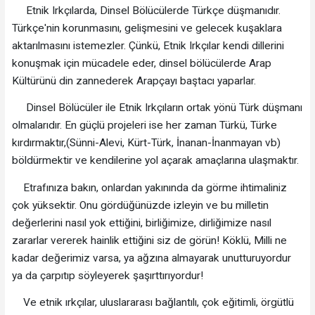
Etnik Irkçılarda, Dinsel Bölücülerde Türkçe düşmanıdır.
Türkçe'nin korunmasını, gelişmesini ve gelecek kuşaklara
aktarılmasını istemezler. Çünkü, Etnik Irkçılar kendi dillerini
konuşmak için mücadele eder, dinsel bölücülerde Arap
Kültürünü din zannederek Arapçayı baştacı yaparlar.
Dinsel Bölücüler ile Etnik Irkçıların ortak yönü Türk düşmanı
olmalarıdır. En güçlü projeleri ise her zaman Türkü, Türke
kırdırmaktır,(Sünni-Alevi, Kürt-Türk, İnanan-İnanmayan vb)
böldürmektir ve kendilerine yol açarak amaçlarına ulaşmaktır.
Etrafınıza bakın, onlardan yakınında da görme ihtimaliniz
çok yüksektir. Onu gördüğünüzde izleyin ve bu milletin
değerlerini nasıl yok ettiğini, birliğimize, dirliğimize nasıl
zararlar vererek hainlik ettiğini siz de görün! Köklü, Milli ne
kadar değerimiz varsa, ya ağzına almayarak unutturuyordur
ya da çarpıtıp söyleyerek şaşırttırıyordur!
Ve etnik ırkçılar, uluslararası bağlantılı, çok eğitimli, örgütlü