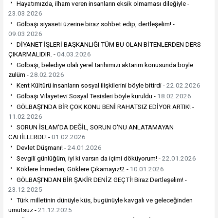
Hayatımızda, ilham veren insanların eksik olmaması dileğiyle -
23.03.2026
Gölbaşı siyaseti üzerine biraz sohbet edip, dertleşelim! -
09.03.2026
DİYANET İŞLERİ BAŞKANLIĞI TÜM BU OLAN BİTENLERDEN DERS
ÇIKARMALIDIR. -
04.03.2026
Gölbaşı, belediye olalı yerel tarihimizi aktarım konusunda böyle
zulüm -
28.02.2026
Kent Kültürü insanların sosyal ilişkilerini böyle bitirdi -
22.02.2026
Gölbaşı Vilayetevi Sosyal Tesisleri böyle kuruldu -
18.02.2026
GÖLBAŞI'NDA BİR ÇOK KONU BENİ RAHATSIZ EDİYOR ARTIK! -
11.02.2026
SORUN İSLAM'DA DEĞİL, SORUN O'NU ANLATAMAYAN
CAHİLLERDE! -
01.02.2026
Devlet Düşmanı! -
24.01.2026
Sevgili günlüğüm, iyi ki varsın da içimi döküyorum! -
22.01.2026
Köklere İnmeden, Göklere Çıkamayız!2 -
10.01.2026
GÖLBAŞI'NDAN BİR ŞAKİR DENİZ GEÇTİ! Biraz Dertleşelim! -
23.12.2025
Türk milletinin dünüyle küs, bugünüyle kavgalı ve geleceğinden
umutsuz -
21.12.2025