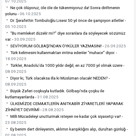
07.10.2025
Ne çok ölüyoruz, öle öle de tükenmiyoruz da! Sonra diriltmenin
yolunu -
06.10.2025
Dr. Şerafettin Tombuloğlu Lisesi 50 yıl önce de şampiyon atletler -
05.10.2025
“Bu memleket düzelir mi?” diye soranlara da söyleyecek sözümüz
var. -
30.09.2025
SEVİYORUM GÖLBAŞI'NDAN ÖYKÜLER YAZMASINI! -
26.09.2025
Türk kelimesini kullanmaktan imtina edenler “muhacır” diyor. -
18.09.2025
Türkler, Anadolu'da 1000 yıldır değil, en az 7000 yıl olmak üzere -
08.09.2025
Diyor ki, Türk olacaksa illa ki Müslüman olacak! NEDEN? -
08.09.2025
Büyük Zaferi coşkuyla kutladık. Gölbaşı'nda çoşku ile
kutlamayanlarda -
31.08.2025
ÜLKEMİZDE CEMAATLERİN ANITKABİR ZİYARETLERİ YAPARAK
ZİHNİYET DEVRİMİ -
28.08.2025
Milli Mücadeleyi unutturmak isteyen ne kadar çok siyasetçi var! -
23.08.2025
Ey benim dert dinleyenim, aklımın karışıklığını alıp, durultan günlüğ -
02.08.2025