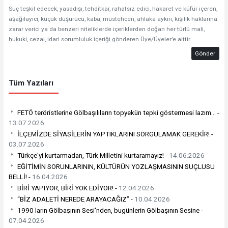
Suç teşkil edecek, yasadışı, tehditkar, rahatsız edici, hakaret ve küfür içeren,
aşağılayıcı, küçük düşürücü, kaba, müstehcen, ahlaka aykırı, kişilik haklarına
zarar verici ya da benzeri niteliklerde içeriklerden doğan her türlü mali,
hukuki, cezai, idari sorumluluk içeriği gönderen Üye/Üyeler’e aittir.
Gönder
Tüm Yazıları
FETÖ teröristlerine Gölbaşılıların topyekün tepki göstermesi lazım… -
13.07.2026
İLÇEMİZDE SİYASİLERİN YAPTIKLARINI SORGULAMAK GEREKİR! -
03.07.2026
Türkçe'yi kurtarmadan, Türk Milletini kurtaramayız! -
14.06.2026
EĞİTİMİN SORUNLARININ, KÜLTÜRÜN YOZLAŞMASININ SUÇLUSU
BELLİ! -
16.04.2026
BİRİ YAPIYOR, BİRİ YOK EDİYOR! -
12.04.2026
“BİZ ADALETİ NEREDE ARAYACAĞIZ” -
10.04.2026
1990 ların Gölbaşının Sesi'nden, bugünlerin Gölbaşının Sesine -
07.04.2026