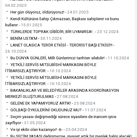
04.02.2025
Her gün ölüyoruz, öldürüyoruz! -
24.01.2025
Kendi Kültürüne Sahip Çıkmazsan, Başkası sahiplenir ve bunu
kullanır -
15.01.2025
TÜRKLERDE TOPRAK GİBİDİR, BİR UYANIRSA!.. -
23.12.2024
BENİM USTA'M -
30.11.2024
LANET OLASICA TERÖR ETKİSİ - TERÖRİST BAŞI ETKİSİ!!! -
26.10.2024
Bu DÜNYA GÜNLERİ, Milli Günlerimizi tarihten silebilir! -
11.10.2024
YETKİLİ SERVİS MITSUBİSHİ MARKASINI BÖYLE
İTİBARSIZLAŞTIRIYOR. -
10.10.2024
YETKİLİ SERVİS MİTSUBİSHİ MARKASINI BÖYLE
İTİBARSIZLAŞTIRIYOR. -
10.10.2024
BAKANLIKLAR VE BELEDİYELER ARASINDA KOORDİNASYON
MERKEZİ OLUŞTURULMAS -
27.08.2024
GELENE EK YAPAMIYORUZ ARTIK! -
25.08.2024
GÖLBAŞI ÖYKÜLERİNİ OKUDUNUZ MU? -
11.07.2024
Seçim yasası değişmediği sürece siyasilere de inancım iyice
zayıflıyor -
31.05.2024
Ve iyi ekibi olan kazanıyor! -6- -
25.04.2024
Bu SEÇİM YASASI değişmezse, siyaset artık bir meslek halini alacak!