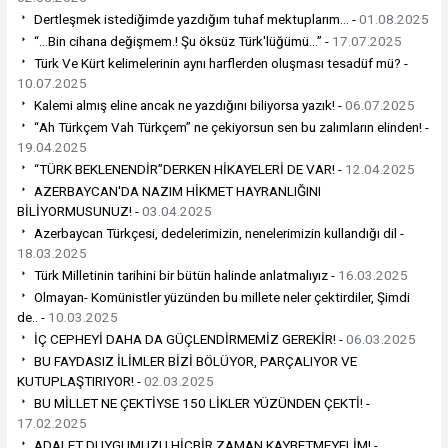
Dertleşmek istediğimde yazdığım tuhaf mektuplarım... -
01.08.2025
“…Bin cihana değişmem.! Şu öksüz Türk'lüğümü…” -
17.07.2025
Türk Ve Kürt kelimelerinin aynı harflerden oluşması tesadüf mü? -
10.07.2025
Kalemi almış eline ancak ne yazdığını biliyorsa yazık! -
06.07.2025
“Ah Türkçem Vah Türkçem” ne çekiyorsun sen bu zalımların elinden! -
19.04.2025
“TÜRK BEKLENENDİR”DERKEN HİKAYELERİ DE VAR! -
12.04.2025
AZERBAYCAN'DA NAZIM HİKMET HAYRANLIĞINI
BİLİYORMUSUNUZ! -
03.04.2025
Azerbaycan Türkçesi, dedelerimizin, nenelerimizin kullandığı dil -
18.03.2025
Türk Milletinin tarihini bir bütün halinde anlatmalıyız -
16.03.2025
Olmayan- Komünistler yüzünden bu millete neler çektirdiler, Şimdi
de.. -
10.03.2025
İÇ CEPHEYİ DAHA DA GÜÇLENDİRMEMİZ GEREKİR! -
06.03.2025
BU FAYDASIZ İLİMLER BİZİ BÖLÜYOR, PARÇALIYOR VE
KUTUPLAŞTIRIYOR! -
02.03.2025
BU MİLLET NE ÇEKTİYSE 150 LİKLER YÜZÜNDEN ÇEKTİ! -
17.02.2025
ADALET DUYGUMUZU HİÇBİR ZAMAN KAYBETMEYELİM! -