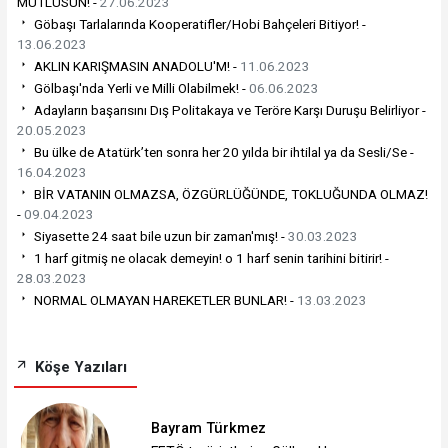
MUTLUSUN! -
27.06.2023
Göbaşı Tarlalarında Kooperatifler/Hobi Bahçeleri Bitiyor! -
13.06.2023
AKLIN KARIŞMASIN ANADOLU'M! -
11.06.2023
Gölbaşı'nda Yerli ve Milli Olabilmek! -
06.06.2023
Adayların başarısını Dış Politakaya ve Teröre Karşı Duruşu Belirliyor -
20.05.2023
Bu ülke de Atatürk’ten sonra her 20 yılda bir ihtilal ya da Sesli/Se -
16.04.2023
BİR VATANIN OLMAZSA, ÖZGÜRLÜĞÜNDE, TOKLUĞUNDA OLMAZ!
-
09.04.2023
Siyasette 24 saat bile uzun bir zaman'mış! -
30.03.2023
1 harf gitmiş ne olacak demeyin! o 1 harf senin tarihini bitirir! -
28.03.2023
NORMAL OLMAYAN HAREKETLER BUNLAR! -
13.03.2023
Köşe Yazıları
Bayram Türkmez