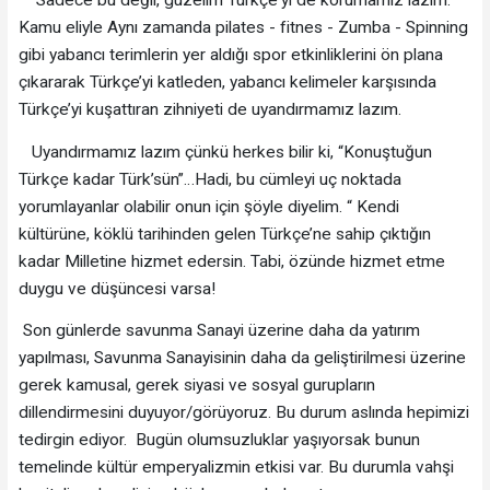
Sadece bu değil, güzelim Türkçe'yi de korumamız lazım.
Kamu eliyle Aynı zamanda pilates - fitnes - Zumba - Spinning
gibi yabancı terimlerin yer aldığı spor etkinliklerini ön plana
çıkararak Türkçe’yi katleden, yabancı kelimeler karşısında
Türkçe’yi kuşattıran zihniyeti de uyandırmamız lazım.
Uyandırmamız lazım çünkü herkes bilir ki, “Konuştuğun
Türkçe kadar Türk’sün”…Hadi, bu cümleyi uç noktada
yorumlayanlar olabilir onun için şöyle diyelim. “ Kendi
kültürüne, köklü tarihinden gelen Türkçe’ne sahip çıktığın
kadar Milletine hizmet edersin. Tabi, özünde hizmet etme
duygu ve düşüncesi varsa!
Son günlerde savunma Sanayi üzerine daha da yatırım
yapılması, Savunma Sanayisinin daha da geliştirilmesi üzerine
gerek kamusal, gerek siyasi ve sosyal gurupların
dillendirmesini duyuyor/görüyoruz. Bu durum aslında hepimizi
tedirgin ediyor. Bugün olumsuzluklar yaşıyorsak bunun
temelinde kültür emperyalizmin etkisi var. Bu durumla vahşi