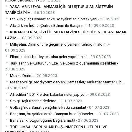
YASALARIN UYGULANMASI İÇİN OLUŞTURULAN SİSTEMİN
TAMİRCİSİYİM! -
26.10.2023
Etnik Irkçılar, Cemaatler ve Sosyalistler'in ortak yanı -
23.09.2023
Atatürk ve İnönü, Çerkez Ethem ile Barışır mı! -1 -
09.09.2023
KURAN-I KERİM, GİZLİ İLİMLER HAZİNESİDİR! DİYENİ DE ANLAMAK
LAZIM... -
03.09.2023
Milliyetini, Dinin önüne geçirme! diyenlerin tehdidini aldım! -
01.09.2023
Elimde sihirli bir deynek olsa neler yapmam ki! -
29.08.2023
Türk Tarih ve Kültürünün Ezeli ve Ebedi 2 düşmanının özellikleri -
28.08.2023
Mevzu Derin... -
20.08.2023
Mezhepçiliği Reddiyoruz derken, Cemaatler/Tarikatlar Mantar Gibi...
-
15.08.2023
Affedilen 150'liklerden kalanlar neler yapıyor! -
09.08.2023
Sevgi, Aşk üzerine derleme... -
11.07.2023
Gölbaşı'nda Sanat ve Eğitime katkı sunanlar! -
04.07.2023
Barıştırın, bu şairleri artık...Barışsın bu düşünceler... -
01.07.2023
Bana sanki özgürlüğümü bağışlamıştı! -
27.06.2023
TOPLUMSAL SORUNLARI DÜŞÜNMEZSEN HUZURLU VE