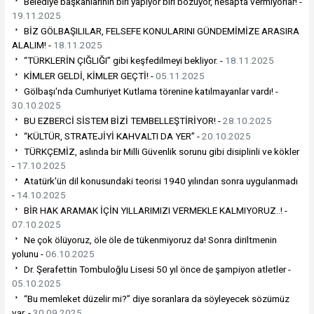
Belediye başkanlarının biri yapıyor biri bozuyor, hesapta vermiyorlar! -
19.11.2025
BİZ GÖLBAŞILILAR, FELSEFE KONULARINI GÜNDEMİMİZE ARASIRA
ALALIM! -
18.11.2025
“TÜRKLERİN ÇIĞLIĞI” gibi keşfedilmeyi bekliyor. -
18.11.2025
KİMLER GELDİ, KİMLER GEÇTİ! -
05.11.2025
Gölbaşı'nda Cumhuriyet Kutlama törenine katılmayanlar vardı! -
30.10.2025
BU EZBERCİ SİSTEM BİZİ TEMBELLEŞTİRİYOR! -
28.10.2025
“KÜLTÜR, STRATEJİYİ KAHVALTI DA YER” -
20.10.2025
TÜRKÇEMİZ, aslında bir Milli Güvenlik sorunu gibi disiplinli ve kökler
-
17.10.2025
Atatürk'ün dil konusundaki teorisi 1940 yılından sonra uygulanmadı
-
14.10.2025
BİR HAK ARAMAK İÇİN YILLARIMIZI VERMEKLE KALMIYORUZ..! -
07.10.2025
Ne çok ölüyoruz, öle öle de tükenmiyoruz da! Sonra diriltmenin
yolunu -
06.10.2025
Dr. Şerafettin Tombuloğlu Lisesi 50 yıl önce de şampiyon atletler -
05.10.2025
“Bu memleket düzelir mi?” diye soranlara da söyleyecek sözümüz
var. -
30.09.2025