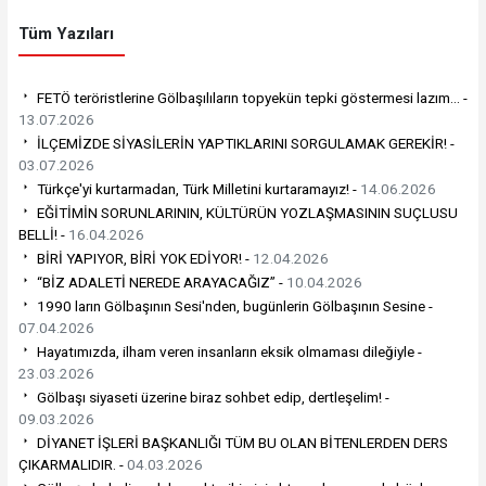
Tüm Yazıları
FETÖ teröristlerine Gölbaşılıların topyekün tepki göstermesi lazım… -
13.07.2026
İLÇEMİZDE SİYASİLERİN YAPTIKLARINI SORGULAMAK GEREKİR! -
03.07.2026
Türkçe'yi kurtarmadan, Türk Milletini kurtaramayız! -
14.06.2026
EĞİTİMİN SORUNLARININ, KÜLTÜRÜN YOZLAŞMASININ SUÇLUSU
BELLİ! -
16.04.2026
BİRİ YAPIYOR, BİRİ YOK EDİYOR! -
12.04.2026
“BİZ ADALETİ NEREDE ARAYACAĞIZ” -
10.04.2026
1990 ların Gölbaşının Sesi'nden, bugünlerin Gölbaşının Sesine -
07.04.2026
Hayatımızda, ilham veren insanların eksik olmaması dileğiyle -
23.03.2026
Gölbaşı siyaseti üzerine biraz sohbet edip, dertleşelim! -
09.03.2026
DİYANET İŞLERİ BAŞKANLIĞI TÜM BU OLAN BİTENLERDEN DERS
ÇIKARMALIDIR. -
04.03.2026