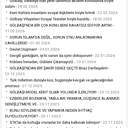
Gölbaşı, belediye olalı yerel tarihimizi aktarım konusunda böyle
zulüm -
28.02.2026
Kent Kültürü insanların sosyal ilişkilerini böyle bitirdi -
22.02.2026
Gölbaşı Vilayetevi Sosyal Tesisleri böyle kuruldu -
18.02.2026
GÖLBAŞI'NDA BİR ÇOK KONU BENİ RAHATSIZ EDİYOR ARTIK! -
11.02.2026
SORUN İSLAM'DA DEĞİL, SORUN O'NU ANLATAMAYAN
CAHİLLERDE! -
01.02.2026
Devlet Düşmanı! -
24.01.2026
Sevgili günlüğüm, iyi ki varsın da içimi döküyorum! -
22.01.2026
Köklere İnmeden, Göklere Çıkamayız!2 -
10.01.2026
GÖLBAŞI'NDAN BİR ŞAKİR DENİZ GEÇTİ! Biraz Dertleşelim! -
23.12.2025
Türk milletinin dünüyle küs, bugünüyle kavgalı ve geleceğinden
umutsuz -
21.12.2025
GÖLBAŞI MODEL KENT OLMA YOLUNDA İLERLİYOR! -
20.12.2025
EZBERLERİ BOZMAYA, TABULARI YIKMAYA, DÜŞÜNCE ALANIMIZI
GENİŞLETMEYE VE -
29.11.2025
BUNU SÖYLEMEYE VE YAPMAYA NEDEN İHTİYAÇ
DUYDU/DUYUYOR? -
26.11.2025
STK'lar da koltuğa oturanlar bir daha kalkmak bilmiyor! -
22.11.2025