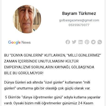
Bayram Türkmez
golbasigazetesi@gmail.com
05355673077
BU "DÜNYA GÜNLERİNİ" KUTLARKEN, "MİLLİ GÜNLERİMİZ"
ZAMAN İÇERİSİNDE UNUTULMASIN! KÜLTÜR
EMPERYALİZMİ SORUNLARIN KAYNAĞI, GÖLBAŞI'NDA
BİLE BU GÖRÜLMÜYOR!
Dünya Günleri adı altında “özel günler” kutlamanın “milli
günleri” unutturma gibi bir olasılığı çok güçlü olarak var.
5 Ekim’de “dünya öğretmenler günü” adıyla kutlama yapanlar
vardı. Oysaki bizim milli öğretmenler günümüz 24 Kasım