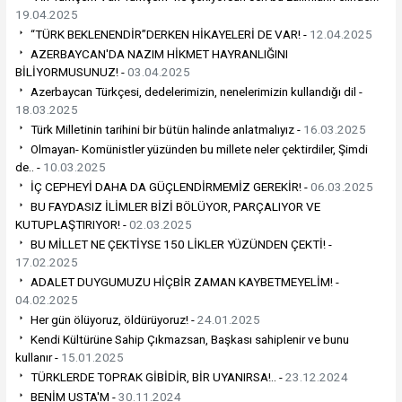
19.04.2025
“TÜRK BEKLENENDİR”DERKEN HİKAYELERİ DE VAR! -
12.04.2025
AZERBAYCAN'DA NAZIM HİKMET HAYRANLIĞINI
BİLİYORMUSUNUZ! -
03.04.2025
Azerbaycan Türkçesi, dedelerimizin, nenelerimizin kullandığı dil -
18.03.2025
Türk Milletinin tarihini bir bütün halinde anlatmalıyız -
16.03.2025
Olmayan- Komünistler yüzünden bu millete neler çektirdiler, Şimdi
de.. -
10.03.2025
İÇ CEPHEYİ DAHA DA GÜÇLENDİRMEMİZ GEREKİR! -
06.03.2025
BU FAYDASIZ İLİMLER BİZİ BÖLÜYOR, PARÇALIYOR VE
KUTUPLAŞTIRIYOR! -
02.03.2025
BU MİLLET NE ÇEKTİYSE 150 LİKLER YÜZÜNDEN ÇEKTİ! -
17.02.2025
ADALET DUYGUMUZU HİÇBİR ZAMAN KAYBETMEYELİM! -
04.02.2025
Her gün ölüyoruz, öldürüyoruz! -
24.01.2025
Kendi Kültürüne Sahip Çıkmazsan, Başkası sahiplenir ve bunu
kullanır -
15.01.2025
TÜRKLERDE TOPRAK GİBİDİR, BİR UYANIRSA!.. -
23.12.2024
BENİM USTA'M -
30.11.2024