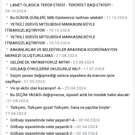
LANET OLASICA TERÖR ETKİSİ - TERÖRİST BAŞI ETKİSİ!!! -
26.10.2024
Bu DÜNYA GÜNLERİ, Milli Günlerimizi tarihten silebilir! -
11.10.2024
YETKİLİ SERVİS MITSUBİSHİ MARKASINI BÖYLE
İTİBARSIZLAŞTIRIYOR. -
10.10.2024
YETKİLİ SERVİS MİTSUBİSHİ MARKASINI BÖYLE
İTİBARSIZLAŞTIRIYOR. -
10.10.2024
BAKANLIKLAR VE BELEDİYELER ARASINDA KOORDİNASYON
MERKEZİ OLUŞTURULMAS -
27.08.2024
GELENE EK YAPAMIYORUZ ARTIK! -
25.08.2024
GÖLBAŞI ÖYKÜLERİNİ OKUDUNUZ MU? -
11.07.2024
Seçim yasası değişmediği sürece siyasilere de inancım iyice
zayıflıyor -
31.05.2024
Ve iyi ekibi olan kazanıyor! -6- -
25.04.2024
Bu SEÇİM YASASI değişmezse, siyaset artık bir meslek halini alacak!
-
21.04.2024
Türkçem, Türkçem güzel Türkçem, Sana ne yaptılar böyle! -
17.04.2024
Gölbaşı siyasetinde neler yaşandı?-4- -
02.04.2024
Gölbaşı siyasetinde neler yaşandı-3- -
02.04.2024
Gölbaşı siyasetinde neler yaşandı-2- -
02.04.2024