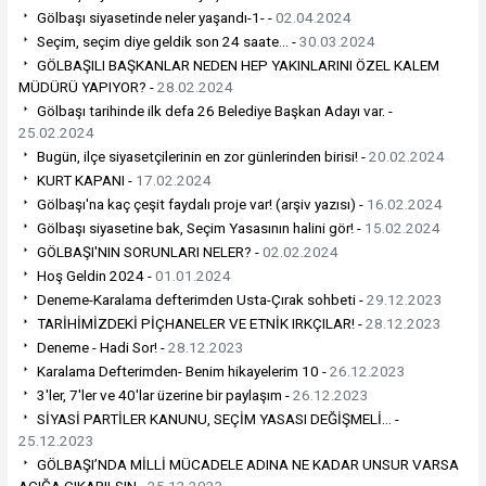
Gölbaşı siyasetinde neler yaşandı-1- -
02.04.2024
Seçim, seçim diye geldik son 24 saate… -
30.03.2024
GÖLBAŞILI BAŞKANLAR NEDEN HEP YAKINLARINI ÖZEL KALEM
MÜDÜRÜ YAPIYOR? -
28.02.2024
Gölbaşı tarihinde ilk defa 26 Belediye Başkan Adayı var. -
25.02.2024
Bugün, ilçe siyasetçilerinin en zor günlerinden birisi! -
20.02.2024
KURT KAPANI -
17.02.2024
Gölbaşı'na kaç çeşit faydalı proje var! (arşiv yazısı) -
16.02.2024
Gölbaşı siyasetine bak, Seçim Yasasının halini gör! -
15.02.2024
GÖLBAŞI'NIN SORUNLARI NELER? -
02.02.2024
Hoş Geldin 2024 -
01.01.2024
Deneme-Karalama defterimden Usta-Çırak sohbeti -
29.12.2023
TARİHİMİZDEKİ PİÇHANELER VE ETNİK IRKÇILAR! -
28.12.2023
Deneme - Hadi Sor! -
28.12.2023
Karalama Defterimden- Benim hikayelerim 10 -
26.12.2023
3'ler, 7'ler ve 40'lar üzerine bir paylaşım -
26.12.2023
SİYASİ PARTİLER KANUNU, SEÇİM YASASI DEĞİŞMELİ... -
25.12.2023
GÖLBAŞI’NDA MİLLİ MÜCADELE ADINA NE KADAR UNSUR VARSA
AÇIĞA ÇIKARILSIN -
25.12.2023