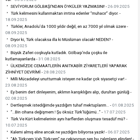
SEVİYORUM GÖLBAŞI'NDAN ÖYKÜLER YAZMASINI! -
26.09.2025
Türk kelimesini kullanmaktan imtina edenler “muhacır” diyor. -
18.09.2025
Türkler, Anadolu'da 1000 yıldır değil, en az 7000 yıl olmak üzere -
08.09.2025
Diyor ki, Türk olacaksa illa ki Müslüman olacak! NEDEN? -
08.09.2025
Büyük Zaferi coşkuyla kutladık. Gölbaşı'nda çoşku ile
kutlamayanlarda -
31.08.2025
ÜLKEMİZDE CEMAATLERİN ANITKABİR ZİYARETLERİ YAPARAK
ZİHNİYET DEVRİMİ -
28.08.2025
Milli Mücadeleyi unutturmak isteyen ne kadar çok siyasetçi var! -
23.08.2025
Ey benim dert dinleyenim, aklımın karışıklığını alıp, durultan günlüğ -
02.08.2025
Dertleşmek istediğimde yazdığım tuhaf mektuplarım... -
01.08.2025
“…Bin cihana değişmem.! Şu öksüz Türk'lüğümü…” -
17.07.2025
Türk Ve Kürt kelimelerinin aynı harflerden oluşması tesadüf mü? -
10.07.2025
Kalemi almış eline ancak ne yazdığını biliyorsa yazık! -
06.07.2025
“Ah Türkçem Vah Türkçem” ne çekiyorsun sen bu zalımların elinden! -