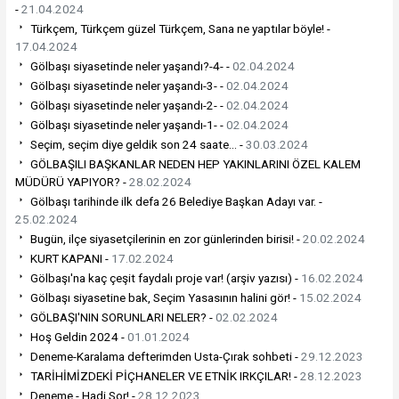
-
21.04.2024
Türkçem, Türkçem güzel Türkçem, Sana ne yaptılar böyle! -
17.04.2024
Gölbaşı siyasetinde neler yaşandı?-4- -
02.04.2024
Gölbaşı siyasetinde neler yaşandı-3- -
02.04.2024
Gölbaşı siyasetinde neler yaşandı-2- -
02.04.2024
Gölbaşı siyasetinde neler yaşandı-1- -
02.04.2024
Seçim, seçim diye geldik son 24 saate… -
30.03.2024
GÖLBAŞILI BAŞKANLAR NEDEN HEP YAKINLARINI ÖZEL KALEM
MÜDÜRÜ YAPIYOR? -
28.02.2024
Gölbaşı tarihinde ilk defa 26 Belediye Başkan Adayı var. -
25.02.2024
Bugün, ilçe siyasetçilerinin en zor günlerinden birisi! -
20.02.2024
KURT KAPANI -
17.02.2024
Gölbaşı'na kaç çeşit faydalı proje var! (arşiv yazısı) -
16.02.2024
Gölbaşı siyasetine bak, Seçim Yasasının halini gör! -
15.02.2024
GÖLBAŞI'NIN SORUNLARI NELER? -
02.02.2024
Hoş Geldin 2024 -
01.01.2024
Deneme-Karalama defterimden Usta-Çırak sohbeti -
29.12.2023
TARİHİMİZDEKİ PİÇHANELER VE ETNİK IRKÇILAR! -
28.12.2023
Deneme - Hadi Sor! -
28.12.2023