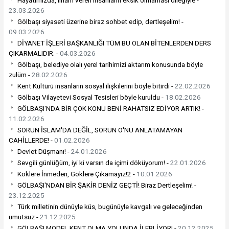
Hayatımızda, ilham veren insanların eksik olmaması dileğiyle -
23.03.2026
Gölbaşı siyaseti üzerine biraz sohbet edip, dertleşelim! -
09.03.2026
DİYANET İŞLERİ BAŞKANLIĞI TÜM BU OLAN BİTENLERDEN DERS
ÇIKARMALIDIR. -
04.03.2026
Gölbaşı, belediye olalı yerel tarihimizi aktarım konusunda böyle
zulüm -
28.02.2026
Kent Kültürü insanların sosyal ilişkilerini böyle bitirdi -
22.02.2026
Gölbaşı Vilayetevi Sosyal Tesisleri böyle kuruldu -
18.02.2026
GÖLBAŞI'NDA BİR ÇOK KONU BENİ RAHATSIZ EDİYOR ARTIK! -
11.02.2026
SORUN İSLAM'DA DEĞİL, SORUN O'NU ANLATAMAYAN
CAHİLLERDE! -
01.02.2026
Devlet Düşmanı! -
24.01.2026
Sevgili günlüğüm, iyi ki varsın da içimi döküyorum! -
22.01.2026
Köklere İnmeden, Göklere Çıkamayız!2 -
10.01.2026
GÖLBAŞI'NDAN BİR ŞAKİR DENİZ GEÇTİ! Biraz Dertleşelim! -
23.12.2025
Türk milletinin dünüyle küs, bugünüyle kavgalı ve geleceğinden
umutsuz -
21.12.2025
GÖLBAŞI MODEL KENT OLMA YOLUNDA İLERLİYOR! -
20.12.2025