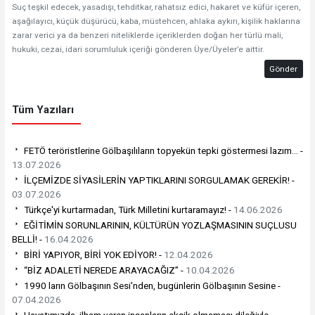
Suç teşkil edecek, yasadışı, tehditkar, rahatsız edici, hakaret ve küfür içeren,
aşağılayıcı, küçük düşürücü, kaba, müstehcen, ahlaka aykırı, kişilik haklarına
zarar verici ya da benzeri niteliklerde içeriklerden doğan her türlü mali,
hukuki, cezai, idari sorumluluk içeriği gönderen Üye/Üyeler’e aittir.
Gönder
Tüm Yazıları
FETÖ teröristlerine Gölbaşılıların topyekün tepki göstermesi lazım… -
13.07.2026
İLÇEMİZDE SİYASİLERİN YAPTIKLARINI SORGULAMAK GEREKİR! -
03.07.2026
Türkçe'yi kurtarmadan, Türk Milletini kurtaramayız! -
14.06.2026
EĞİTİMİN SORUNLARININ, KÜLTÜRÜN YOZLAŞMASININ SUÇLUSU
BELLİ! -
16.04.2026
BİRİ YAPIYOR, BİRİ YOK EDİYOR! -
12.04.2026
“BİZ ADALETİ NEREDE ARAYACAĞIZ” -
10.04.2026
1990 ların Gölbaşının Sesi'nden, bugünlerin Gölbaşının Sesine -
07.04.2026