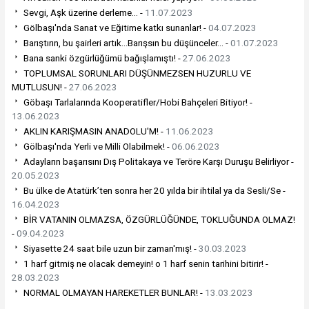
Sevgi, Aşk üzerine derleme... -
11.07.2023
Gölbaşı'nda Sanat ve Eğitime katkı sunanlar! -
04.07.2023
Barıştırın, bu şairleri artık...Barışsın bu düşünceler... -
01.07.2023
Bana sanki özgürlüğümü bağışlamıştı! -
27.06.2023
TOPLUMSAL SORUNLARI DÜŞÜNMEZSEN HUZURLU VE
MUTLUSUN! -
27.06.2023
Göbaşı Tarlalarında Kooperatifler/Hobi Bahçeleri Bitiyor! -
13.06.2023
AKLIN KARIŞMASIN ANADOLU'M! -
11.06.2023
Gölbaşı'nda Yerli ve Milli Olabilmek! -
06.06.2023
Adayların başarısını Dış Politakaya ve Teröre Karşı Duruşu Belirliyor -
20.05.2023
Bu ülke de Atatürk’ten sonra her 20 yılda bir ihtilal ya da Sesli/Se -
16.04.2023
BİR VATANIN OLMAZSA, ÖZGÜRLÜĞÜNDE, TOKLUĞUNDA OLMAZ!
-
09.04.2023
Siyasette 24 saat bile uzun bir zaman'mış! -
30.03.2023
1 harf gitmiş ne olacak demeyin! o 1 harf senin tarihini bitirir! -
28.03.2023
NORMAL OLMAYAN HAREKETLER BUNLAR! -
13.03.2023