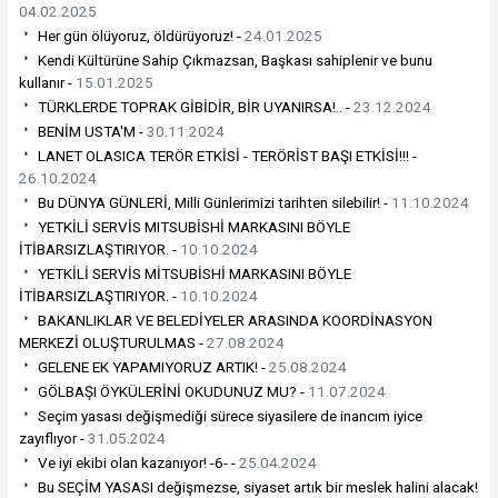
04.02.2025
Her gün ölüyoruz, öldürüyoruz! -
24.01.2025
Kendi Kültürüne Sahip Çıkmazsan, Başkası sahiplenir ve bunu
kullanır -
15.01.2025
TÜRKLERDE TOPRAK GİBİDİR, BİR UYANIRSA!.. -
23.12.2024
BENİM USTA'M -
30.11.2024
LANET OLASICA TERÖR ETKİSİ - TERÖRİST BAŞI ETKİSİ!!! -
26.10.2024
Bu DÜNYA GÜNLERİ, Milli Günlerimizi tarihten silebilir! -
11.10.2024
YETKİLİ SERVİS MITSUBİSHİ MARKASINI BÖYLE
İTİBARSIZLAŞTIRIYOR. -
10.10.2024
YETKİLİ SERVİS MİTSUBİSHİ MARKASINI BÖYLE
İTİBARSIZLAŞTIRIYOR. -
10.10.2024
BAKANLIKLAR VE BELEDİYELER ARASINDA KOORDİNASYON
MERKEZİ OLUŞTURULMAS -
27.08.2024
GELENE EK YAPAMIYORUZ ARTIK! -
25.08.2024
GÖLBAŞI ÖYKÜLERİNİ OKUDUNUZ MU? -
11.07.2024
Seçim yasası değişmediği sürece siyasilere de inancım iyice
zayıflıyor -
31.05.2024
Ve iyi ekibi olan kazanıyor! -6- -
25.04.2024
Bu SEÇİM YASASI değişmezse, siyaset artık bir meslek halini alacak!