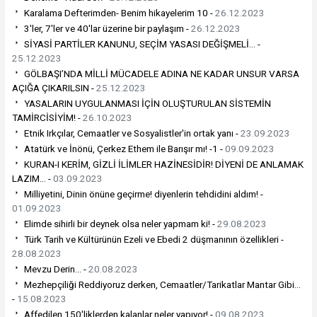
Karalama Defterimden- Benim hikayelerim 10 -
26.12.2023
3'ler, 7'ler ve 40'lar üzerine bir paylaşım -
26.12.2023
SİYASİ PARTİLER KANUNU, SEÇİM YASASI DEĞİŞMELİ... -
25.12.2023
GÖLBAŞI’NDA MİLLİ MÜCADELE ADINA NE KADAR UNSUR VARSA
AÇIĞA ÇIKARILSIN -
25.12.2023
YASALARIN UYGULANMASI İÇİN OLUŞTURULAN SİSTEMİN
TAMİRCİSİYİM! -
26.10.2023
Etnik Irkçılar, Cemaatler ve Sosyalistler'in ortak yanı -
23.09.2023
Atatürk ve İnönü, Çerkez Ethem ile Barışır mı! -1 -
09.09.2023
KURAN-I KERİM, GİZLİ İLİMLER HAZİNESİDİR! DİYENİ DE ANLAMAK
LAZIM... -
03.09.2023
Milliyetini, Dinin önüne geçirme! diyenlerin tehdidini aldım! -
01.09.2023
Elimde sihirli bir deynek olsa neler yapmam ki! -
29.08.2023
Türk Tarih ve Kültürünün Ezeli ve Ebedi 2 düşmanının özellikleri -
28.08.2023
Mevzu Derin... -
20.08.2023
Mezhepçiliği Reddiyoruz derken, Cemaatler/Tarikatlar Mantar Gibi...
-
15.08.2023
Affedilen 150'liklerden kalanlar neler yapıyor! -
09.08.2023