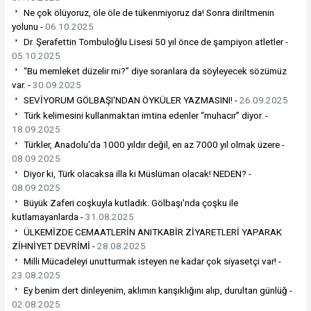
Ne çok ölüyoruz, öle öle de tükenmiyoruz da! Sonra diriltmenin
yolunu -
06.10.2025
Dr. Şerafettin Tombuloğlu Lisesi 50 yıl önce de şampiyon atletler -
05.10.2025
“Bu memleket düzelir mi?” diye soranlara da söyleyecek sözümüz
var. -
30.09.2025
SEVİYORUM GÖLBAŞI'NDAN ÖYKÜLER YAZMASINI! -
26.09.2025
Türk kelimesini kullanmaktan imtina edenler “muhacır” diyor. -
18.09.2025
Türkler, Anadolu'da 1000 yıldır değil, en az 7000 yıl olmak üzere -
08.09.2025
Diyor ki, Türk olacaksa illa ki Müslüman olacak! NEDEN? -
08.09.2025
Büyük Zaferi coşkuyla kutladık. Gölbaşı'nda çoşku ile
kutlamayanlarda -
31.08.2025
ÜLKEMİZDE CEMAATLERİN ANITKABİR ZİYARETLERİ YAPARAK
ZİHNİYET DEVRİMİ -
28.08.2025
Milli Mücadeleyi unutturmak isteyen ne kadar çok siyasetçi var! -
23.08.2025
Ey benim dert dinleyenim, aklımın karışıklığını alıp, durultan günlüğ -
02.08.2025