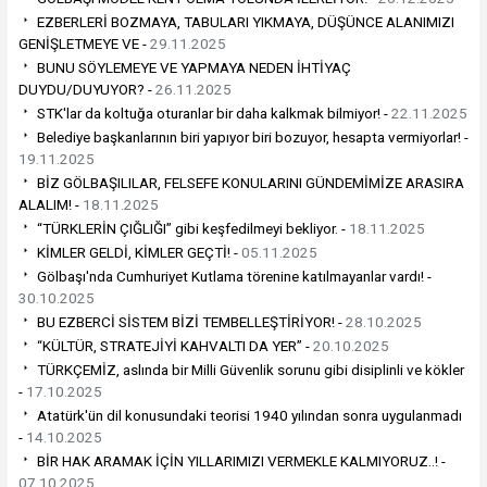
EZBERLERİ BOZMAYA, TABULARI YIKMAYA, DÜŞÜNCE ALANIMIZI
GENİŞLETMEYE VE -
29.11.2025
BUNU SÖYLEMEYE VE YAPMAYA NEDEN İHTİYAÇ
DUYDU/DUYUYOR? -
26.11.2025
STK'lar da koltuğa oturanlar bir daha kalkmak bilmiyor! -
22.11.2025
Belediye başkanlarının biri yapıyor biri bozuyor, hesapta vermiyorlar! -
19.11.2025
BİZ GÖLBAŞILILAR, FELSEFE KONULARINI GÜNDEMİMİZE ARASIRA
ALALIM! -
18.11.2025
“TÜRKLERİN ÇIĞLIĞI” gibi keşfedilmeyi bekliyor. -
18.11.2025
KİMLER GELDİ, KİMLER GEÇTİ! -
05.11.2025
Gölbaşı'nda Cumhuriyet Kutlama törenine katılmayanlar vardı! -
30.10.2025
BU EZBERCİ SİSTEM BİZİ TEMBELLEŞTİRİYOR! -
28.10.2025
“KÜLTÜR, STRATEJİYİ KAHVALTI DA YER” -
20.10.2025
TÜRKÇEMİZ, aslında bir Milli Güvenlik sorunu gibi disiplinli ve kökler
-
17.10.2025
Atatürk'ün dil konusundaki teorisi 1940 yılından sonra uygulanmadı
-
14.10.2025
BİR HAK ARAMAK İÇİN YILLARIMIZI VERMEKLE KALMIYORUZ..! -
07.10.2025