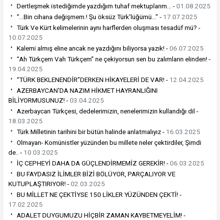
Dertleşmek istediğimde yazdığım tuhaf mektuplarım... -
01.08.2025
“…Bin cihana değişmem.! Şu öksüz Türk'lüğümü…” -
17.07.2025
Türk Ve Kürt kelimelerinin aynı harflerden oluşması tesadüf mü? -
10.07.2025
Kalemi almış eline ancak ne yazdığını biliyorsa yazık! -
06.07.2025
“Ah Türkçem Vah Türkçem” ne çekiyorsun sen bu zalımların elinden! -
19.04.2025
“TÜRK BEKLENENDİR”DERKEN HİKAYELERİ DE VAR! -
12.04.2025
AZERBAYCAN'DA NAZIM HİKMET HAYRANLIĞINI
BİLİYORMUSUNUZ! -
03.04.2025
Azerbaycan Türkçesi, dedelerimizin, nenelerimizin kullandığı dil -
18.03.2025
Türk Milletinin tarihini bir bütün halinde anlatmalıyız -
16.03.2025
Olmayan- Komünistler yüzünden bu millete neler çektirdiler, Şimdi
de.. -
10.03.2025
İÇ CEPHEYİ DAHA DA GÜÇLENDİRMEMİZ GEREKİR! -
06.03.2025
BU FAYDASIZ İLİMLER BİZİ BÖLÜYOR, PARÇALIYOR VE
KUTUPLAŞTIRIYOR! -
02.03.2025
BU MİLLET NE ÇEKTİYSE 150 LİKLER YÜZÜNDEN ÇEKTİ! -
17.02.2025
ADALET DUYGUMUZU HİÇBİR ZAMAN KAYBETMEYELİM! -