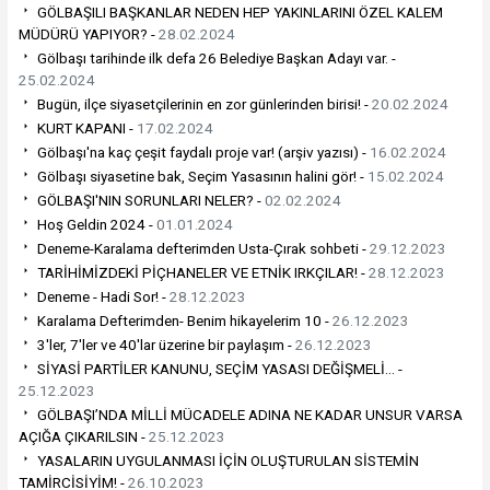
GÖLBAŞILI BAŞKANLAR NEDEN HEP YAKINLARINI ÖZEL KALEM
MÜDÜRÜ YAPIYOR? -
28.02.2024
Gölbaşı tarihinde ilk defa 26 Belediye Başkan Adayı var. -
25.02.2024
Bugün, ilçe siyasetçilerinin en zor günlerinden birisi! -
20.02.2024
KURT KAPANI -
17.02.2024
Gölbaşı'na kaç çeşit faydalı proje var! (arşiv yazısı) -
16.02.2024
Gölbaşı siyasetine bak, Seçim Yasasının halini gör! -
15.02.2024
GÖLBAŞI'NIN SORUNLARI NELER? -
02.02.2024
Hoş Geldin 2024 -
01.01.2024
Deneme-Karalama defterimden Usta-Çırak sohbeti -
29.12.2023
TARİHİMİZDEKİ PİÇHANELER VE ETNİK IRKÇILAR! -
28.12.2023
Deneme - Hadi Sor! -
28.12.2023
Karalama Defterimden- Benim hikayelerim 10 -
26.12.2023
3'ler, 7'ler ve 40'lar üzerine bir paylaşım -
26.12.2023
SİYASİ PARTİLER KANUNU, SEÇİM YASASI DEĞİŞMELİ... -
25.12.2023
GÖLBAŞI’NDA MİLLİ MÜCADELE ADINA NE KADAR UNSUR VARSA
AÇIĞA ÇIKARILSIN -
25.12.2023
YASALARIN UYGULANMASI İÇİN OLUŞTURULAN SİSTEMİN
TAMİRCİSİYİM! -
26.10.2023