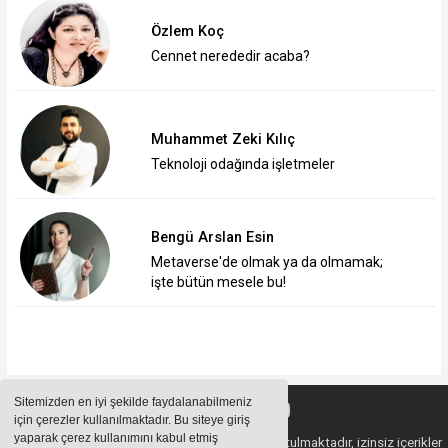
Özlem Koç
Cennet nerededir acaba?
Muhammet Zeki Kılıç
Teknoloji odağında işletmeler
Bengü Arslan Esin
Metaverse'de olmak ya da olmamak;
işte bütün mesele bu!
Sitemizden en iyi şekilde faydalanabilmeniz
için çerezler kullanılmaktadır. Bu siteye giriş
yaparak çerez kullanımını kabul etmiş
Sitemizde bulunan içeriklerin tüm hakları saklı tutulmaktadır, izinsiz içerikler