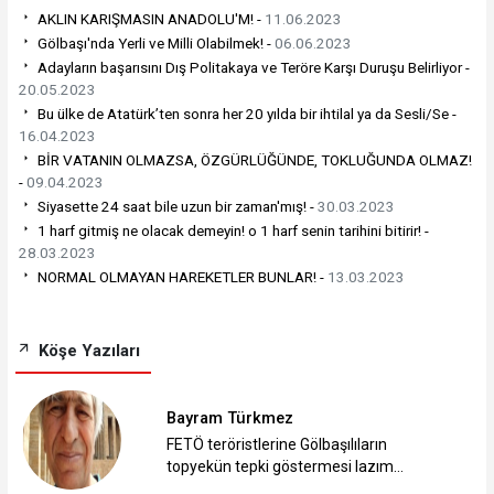
AKLIN KARIŞMASIN ANADOLU'M! -
11.06.2023
Gölbaşı'nda Yerli ve Milli Olabilmek! -
06.06.2023
Adayların başarısını Dış Politakaya ve Teröre Karşı Duruşu Belirliyor -
20.05.2023
Bu ülke de Atatürk’ten sonra her 20 yılda bir ihtilal ya da Sesli/Se -
16.04.2023
BİR VATANIN OLMAZSA, ÖZGÜRLÜĞÜNDE, TOKLUĞUNDA OLMAZ!
-
09.04.2023
Siyasette 24 saat bile uzun bir zaman'mış! -
30.03.2023
1 harf gitmiş ne olacak demeyin! o 1 harf senin tarihini bitirir! -
28.03.2023
NORMAL OLMAYAN HAREKETLER BUNLAR! -
13.03.2023
Köşe Yazıları
Bayram Türkmez
FETÖ teröristlerine Gölbaşılıların
topyekün tepki göstermesi lazım…