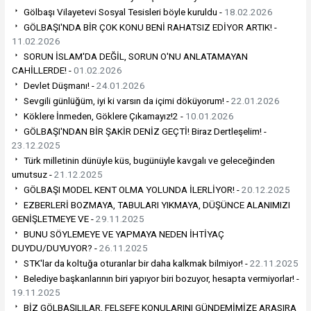
Gölbaşı Vilayetevi Sosyal Tesisleri böyle kuruldu -
18.02.2026
GÖLBAŞI'NDA BİR ÇOK KONU BENİ RAHATSIZ EDİYOR ARTIK! -
11.02.2026
SORUN İSLAM'DA DEĞİL, SORUN O'NU ANLATAMAYAN
CAHİLLERDE! -
01.02.2026
Devlet Düşmanı! -
24.01.2026
Sevgili günlüğüm, iyi ki varsın da içimi döküyorum! -
22.01.2026
Köklere İnmeden, Göklere Çıkamayız!2 -
10.01.2026
GÖLBAŞI'NDAN BİR ŞAKİR DENİZ GEÇTİ! Biraz Dertleşelim! -
23.12.2025
Türk milletinin dünüyle küs, bugünüyle kavgalı ve geleceğinden
umutsuz -
21.12.2025
GÖLBAŞI MODEL KENT OLMA YOLUNDA İLERLİYOR! -
20.12.2025
EZBERLERİ BOZMAYA, TABULARI YIKMAYA, DÜŞÜNCE ALANIMIZI
GENİŞLETMEYE VE -
29.11.2025
BUNU SÖYLEMEYE VE YAPMAYA NEDEN İHTİYAÇ
DUYDU/DUYUYOR? -
26.11.2025
STK'lar da koltuğa oturanlar bir daha kalkmak bilmiyor! -
22.11.2025
Belediye başkanlarının biri yapıyor biri bozuyor, hesapta vermiyorlar! -
19.11.2025
BİZ GÖLBAŞILILAR, FELSEFE KONULARINI GÜNDEMİMİZE ARASIRA