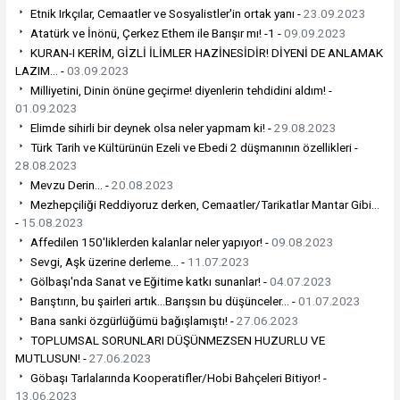
Etnik Irkçılar, Cemaatler ve Sosyalistler'in ortak yanı -
23.09.2023
Atatürk ve İnönü, Çerkez Ethem ile Barışır mı! -1 -
09.09.2023
KURAN-I KERİM, GİZLİ İLİMLER HAZİNESİDİR! DİYENİ DE ANLAMAK
LAZIM... -
03.09.2023
Milliyetini, Dinin önüne geçirme! diyenlerin tehdidini aldım! -
01.09.2023
Elimde sihirli bir deynek olsa neler yapmam ki! -
29.08.2023
Türk Tarih ve Kültürünün Ezeli ve Ebedi 2 düşmanının özellikleri -
28.08.2023
Mevzu Derin... -
20.08.2023
Mezhepçiliği Reddiyoruz derken, Cemaatler/Tarikatlar Mantar Gibi...
-
15.08.2023
Affedilen 150'liklerden kalanlar neler yapıyor! -
09.08.2023
Sevgi, Aşk üzerine derleme... -
11.07.2023
Gölbaşı'nda Sanat ve Eğitime katkı sunanlar! -
04.07.2023
Barıştırın, bu şairleri artık...Barışsın bu düşünceler... -
01.07.2023
Bana sanki özgürlüğümü bağışlamıştı! -
27.06.2023
TOPLUMSAL SORUNLARI DÜŞÜNMEZSEN HUZURLU VE
MUTLUSUN! -
27.06.2023
Göbaşı Tarlalarında Kooperatifler/Hobi Bahçeleri Bitiyor! -
13.06.2023