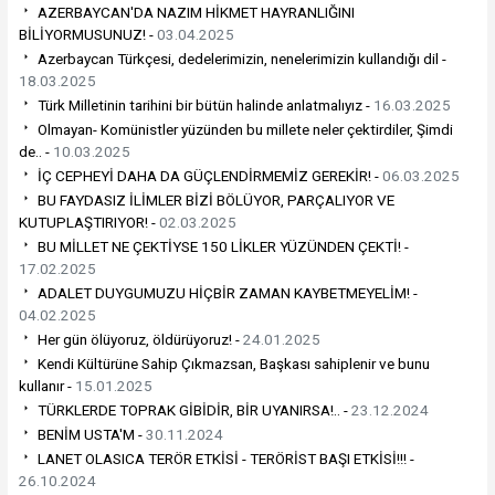
AZERBAYCAN'DA NAZIM HİKMET HAYRANLIĞINI
BİLİYORMUSUNUZ! -
03.04.2025
Azerbaycan Türkçesi, dedelerimizin, nenelerimizin kullandığı dil -
18.03.2025
Türk Milletinin tarihini bir bütün halinde anlatmalıyız -
16.03.2025
Olmayan- Komünistler yüzünden bu millete neler çektirdiler, Şimdi
de.. -
10.03.2025
İÇ CEPHEYİ DAHA DA GÜÇLENDİRMEMİZ GEREKİR! -
06.03.2025
BU FAYDASIZ İLİMLER BİZİ BÖLÜYOR, PARÇALIYOR VE
KUTUPLAŞTIRIYOR! -
02.03.2025
BU MİLLET NE ÇEKTİYSE 150 LİKLER YÜZÜNDEN ÇEKTİ! -
17.02.2025
ADALET DUYGUMUZU HİÇBİR ZAMAN KAYBETMEYELİM! -
04.02.2025
Her gün ölüyoruz, öldürüyoruz! -
24.01.2025
Kendi Kültürüne Sahip Çıkmazsan, Başkası sahiplenir ve bunu
kullanır -
15.01.2025
TÜRKLERDE TOPRAK GİBİDİR, BİR UYANIRSA!.. -
23.12.2024
BENİM USTA'M -
30.11.2024
LANET OLASICA TERÖR ETKİSİ - TERÖRİST BAŞI ETKİSİ!!! -
26.10.2024