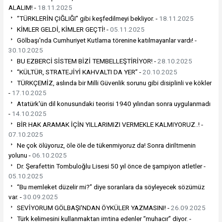
ALALIM! -
18.11.2025
“TÜRKLERİN ÇIĞLIĞI” gibi keşfedilmeyi bekliyor. -
18.11.2025
KİMLER GELDİ, KİMLER GEÇTİ! -
05.11.2025
Gölbaşı'nda Cumhuriyet Kutlama törenine katılmayanlar vardı! -
30.10.2025
BU EZBERCİ SİSTEM BİZİ TEMBELLEŞTİRİYOR! -
28.10.2025
“KÜLTÜR, STRATEJİYİ KAHVALTI DA YER” -
20.10.2025
TÜRKÇEMİZ, aslında bir Milli Güvenlik sorunu gibi disiplinli ve kökler
-
17.10.2025
Atatürk'ün dil konusundaki teorisi 1940 yılından sonra uygulanmadı
-
14.10.2025
BİR HAK ARAMAK İÇİN YILLARIMIZI VERMEKLE KALMIYORUZ..! -
07.10.2025
Ne çok ölüyoruz, öle öle de tükenmiyoruz da! Sonra diriltmenin
yolunu -
06.10.2025
Dr. Şerafettin Tombuloğlu Lisesi 50 yıl önce de şampiyon atletler -
05.10.2025
“Bu memleket düzelir mi?” diye soranlara da söyleyecek sözümüz
var. -
30.09.2025
SEVİYORUM GÖLBAŞI'NDAN ÖYKÜLER YAZMASINI! -
26.09.2025
Türk kelimesini kullanmaktan imtina edenler “muhacır” diyor. -