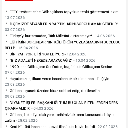
FETÖ teröristlerine Gölbaşılıların topyekün tepki göstermesi lazım… -
13.07.2026
İLÇEMİZDE SİYASİLERİN YAPTIKLARINI SORGULAMAK GEREKİR! -
03.07.2026
Türkçe'yi kurtarmadan, Türk Milletini kurtaramayız! -
14.06.2026
EĞİTİMİN SORUNLARININ, KÜLTÜRÜN YOZLAŞMASININ SUÇLUSU
BELLİ! -
16.04.2026
BİRİ YAPIYOR, BİRİ YOK EDİYOR! -
12.04.2026
“BİZ ADALETİ NEREDE ARAYACAĞIZ” -
10.04.2026
1990 ların Gölbaşının Sesi'nden, bugünlerin Gölbaşının Sesine -
07.04.2026
Hayatımızda, ilham veren insanların eksik olmaması dileğiyle -
23.03.2026
Gölbaşı siyaseti üzerine biraz sohbet edip, dertleşelim! -
09.03.2026
DİYANET İŞLERİ BAŞKANLIĞI TÜM BU OLAN BİTENLERDEN DERS
ÇIKARMALIDIR. -
04.03.2026
Gölbaşı, belediye olalı yerel tarihimizi aktarım konusunda böyle
zulüm -
28.02.2026
Kent Kültürü insanların sosyal ilişkilerini böyle bitirdi -
22.02.2026