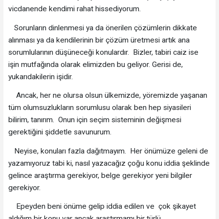
vicdanende kendimi rahat hissediyorum.
Sorunların dinlenmesi ya da önerilen çözümlerin dikkate
alınması ya da kendilerinin bir çözüm üretmesi artık ana
sorumlularının düşüneceği konulardır. Bizler, tabiri caiz ise
işin mutfağında olarak elimizden bu geliyor. Gerisi de,
yukarıdakilerin işidir.
Ancak, her ne olursa olsun ülkemizde, yöremizde yaşanan
tüm olumsuzlukların sorumlusu olarak ben hep siyasileri
bilirim, tanırım. Onun için seçim sisteminin değişmesi
gerektiğini şiddetle savunurum.
Neyise, konuları fazla dağıtmayım. Her önümüze geleni de
yazamıyoruz tabi ki, nasıl yazacağız çoğu konu iddia şeklinde
gelince araştırma gerekiyor, belge gerekiyor yeni bilgiler
gerekiyor.
Epeyden beni önüme gelip iddia edilen ve çok şikayet
aldığım bir konu var ancak araştırmamı bir türlü