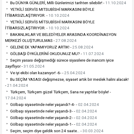
Bu DÜNYA GÜNLERİ, Milli Günlerimizi tarihten silebilir! -
11.10.2024
YETKİLİ SERVİS MITSUBİSHİ MARKASINI BÖYLE
İTİBARSIZLAŞTIRIYOR. -
10.10.2024
YETKİLİ SERVİS MİTSUBİSHİ MARKASINI BÖYLE
İTİBARSIZLAŞTIRIYOR. -
10.10.2024
BAKANLIKLAR VE BELEDİYELER ARASINDA KOORDİNASYON
MERKEZİ OLUŞTURULMAS -
27.08.2024
GELENE EK YAPAMIYORUZ ARTIK! -
25.08.2024
GÖLBAŞI ÖYKÜLERİNİ OKUDUNUZ MU? -
11.07.2024
Seçim yasası değişmediği sürece siyasilere de inancım iyice
zayıflıyor -
31.05.2024
Ve iyi ekibi olan kazanıyor! -6- -
25.04.2024
Bu SEÇİM YASASI değişmezse, siyaset artık bir meslek halini alacak!
-
21.04.2024
Türkçem, Türkçem güzel Türkçem, Sana ne yaptılar böyle! -
17.04.2024
Gölbaşı siyasetinde neler yaşandı?-4- -
02.04.2024
Gölbaşı siyasetinde neler yaşandı-3- -
02.04.2024
Gölbaşı siyasetinde neler yaşandı-2- -
02.04.2024
Gölbaşı siyasetinde neler yaşandı-1- -
02.04.2024
Seçim, seçim diye geldik son 24 saate… -
30.03.2024