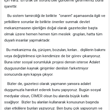
için varız. En ufak bir sorunu bile gündeme getirmemiz buna
işarettir.
Bu sistem tamirciliği ile birlikte “onarım” aşamasında ilgili ve
yetkililere sorunlar ile birlikte öneriler sunmak devlet
mekanizmasının işlerliğini doğal olarak gazeteciler başta
olmak üzere hemen hemen tüm meslek grupları, hatta tüm
duyarlı insanlar yapmaktadır.
Bu mekanizma da, çürüyen, bozulan, kırılan… dişlilerin bakımı
veya değiştirilmesi için kendimize de bir görev çıkarıyoruz.
Buna ister sosyal sorumluluk projesi densin isterse Adalet
duygusundan kaynak girişimler denilsin farketmiyor
sonucunda aynı kapıya çıkıyor.
Bizler de, gazeteci olarak yapmanın yanısıra adalet
duygumuzla hareket ederek bunu yapıyoruz. Bugün sosyal
medyalar olsun, CİMER olsun bu alanda büyük katkı
ssağlıyor. Bizler bu alanları kullanarak konusunun başında
olan etkililere bunları yazıyoruz. Ben bunu çok yapıyorum ve