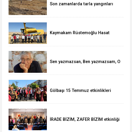
Son zamanlarda tarla yangınları
arttı
Kaymakam Rüstemoğlu Hasat
zamanı tarlada incelemeler yaptı.
Sen yazmazsan, Ben yazmazsam, O
söylemezse, nasıl ortak aklı bulaca
Gölbaşı 15 Temmuz etkinlikleri
gerçekleşti
İRADE BİZİM, ZAFER BİZİM etkinliği