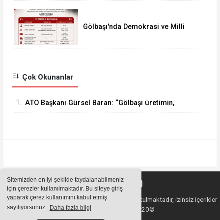
Gölbaşı'nda Demokrasi ve Milli
Birlik Günü programı belli oldu
Çok Okunanlar
1.
ATO Başkanı Gürsel Baran: “Gölbaşı üretimin,
emeğin ve ustalığın merkezidir.”
Sitemizden en iyi şekilde faydalanabilmeniz
için çerezler kullanılmaktadır. Bu siteye giriş
yaparak çerez kullanımını kabul etmiş
Sitemizde bulunan içeriklerin tüm hakları saklı tutulmaktadır, izinsiz içerikler
sayılıyorsunuz.
Daha fazla bilgi
kullanılamaz. Copyright 2020©