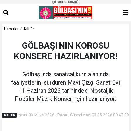
giftcardmall/mygift
Haberler
Kültür
GÖLBAŞI'NIN KOROSU
KONSERE HAZIRLANIYOR!
Gölbaşı'nda sanatsal kurs alanında
faaliyetlerini sürdüren Mavi Çizgi Sanat Evi
11 Haziran 2026 tarihindeki Nostaljik
Popüler Müzik Konseri için hazırlanıyor.
Yayın: 03 Mayıs 2026 - Pazar - Güncelleme: 03.05.2026 09:47:00
KÜLTÜR