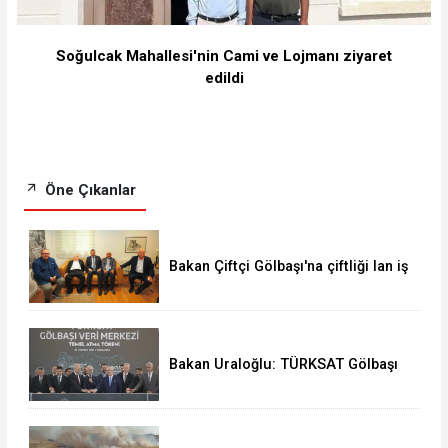
Soğulcak Mahallesi'nin Cami ve Lojmanı ziyaret
edildi
Öne Çıkanlar
Bakan Çiftçi Gölbaşı'na çiftliği lan iş
insanı Ahmet Aydeniz'i ziyaret etti
Bakan Uraloğlu: TÜRKSAT Gölbaşı
Veri Merkezi Türkiye'nin yeni dijital
kalesidir