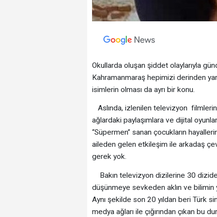
Okullarda oluşan şiddet olaylarıyla g
Kahramanmaraş hepimizi derinden yaral
isimlerin olması da ayrı bir konu.
Aslında, izlenilen televizyon filmleri
ağlardaki paylaşımlara ve dijital oyunla
“Süpermen” sanan çocukların hayallerin
aileden gelen etkileşim ile arkadaş 
gerek yok.
Bakın televizyon dizilerine 30 dizid
düşünmeye sevkeden aklın ve bilimin y
Aynı şekilde son 20 yıldan beri Türk s
medya ağları ile çığırından çıkan bu du