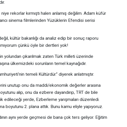
ır.
 niye rekorlar kırmıştı halen anlamış değilim. Adam küfür
ancı sinema filmlerinden Yüzüklerin Efendisi serisi
il, kültür bakanlığı da analiz edip bir sonuç raporu
ıyorum çünkü öyle bir dertleri yok!
n yolundan çıkarılmak zaten Türk milleti üzerinde
şına ülkemizdeki sorunların temel kaynağıdır.
iyeti’nin temeli Kültürdür.” diyerek anlatmıştır.
ini unutup onu da maddi/ekonomik değerler arasına
oyutunu alıp, onu da ezbere dayandırıp, TRT de bile
ik edileceği yerde, Ezberleme yarışmaları düzenledi.
 boyutunu 2. plana attık. Bunu kamu eliyle yapıyoruz.
nın aynı yerde geçmesi de bana çok ters geliyor. Eğitim