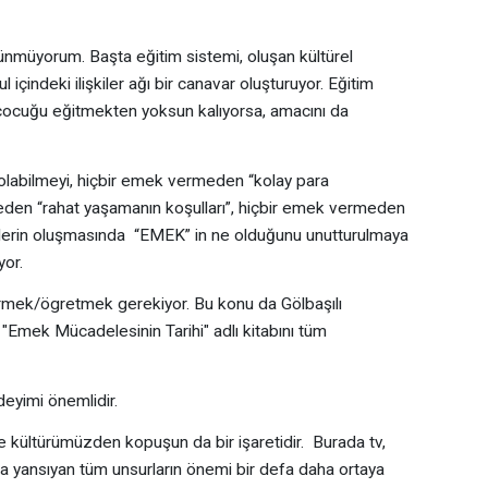
u
nmüyorum. Başta eğitim sistemi, oluşan kültürel
l içindeki ilişkiler ağı bir canavar oluşturuyor. Eğitim
 çocuğu eğitmekten yoksun kalıyorsa, amacını da
abilmeyi, hiçbir emek vermeden “kolay para
eden “rahat yaşamanın koşulları”, hiçbir emek vermeden
lerin oluşmasında “EMEK” in ne olduğunu unutturulmaya
yor.
mek/ögretmek gerekiyor. Bu konu da Gölbaşılı
Emek Mücadelesinin Tarihi" adlı kitabını tüm
imi önemlidir.
kültürümüzden kopuşun da bir işaretidir. Burada tv,
a yansıyan tüm unsurların önemi bir defa daha ortaya