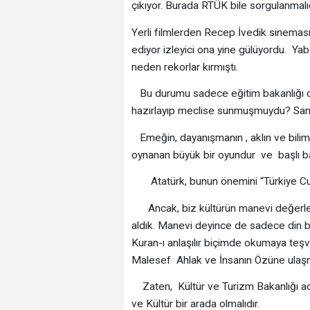
çıkıyor. Burada RTÜK bile sorgulanmalıd
Yerli filmlerden Recep İvedik sineması
ediyor izleyici ona yine gülüyordu. Yab
neden rekorlar kırmıştı.
Bu durumu sadece eğitim bakanlığı değ
hazırlayıp meclise sunmuşmuydu? Sanm
Emeğin, dayanışmanın , aklın ve bilimi
oynanan büyük bir oyundur ve başlı ba
Atatürk, bunun önemini “Türkiye Cumhur
Ancak, biz kültürün manevi değerler
aldık. Manevi deyince de sadece din b
Kuran-ı anlaşılır biçimde okumaya teşv
Malesef Ahlak ve İnsanın Özüne ulaşma
Zaten, Kültür ve Turizm Bakanlığı adı
ve Kültür bir arada olmalıdır.