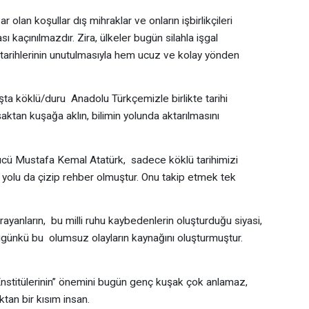
lan koşullar dış mihraklar ve onların işbirlikçileri
ı kaçınılmazdır. Zira, ülkeler bugün silahla işgal
ı, tarihlerinin unutulmasıyla hem ucuz ve kolay yönden
a köklü/duru Anadolu Türkçemizle birlikte tarihi
şaktan kuşağa aklın, bilimin yolunda aktarılmasını
ücü Mustafa Kemal Atatürk, sadece köklü tarihimizi
i yolu da çizip rehber olmuştur. Onu takip etmek tek
ayanların, bu milli ruhu kaybedenlerin oluşturduğu siyasi,
ugünkü bu olumsuz olayların kaynağını oluşturmuştur.
nstitülerinin” önemini bugün genç kuşak çok anlamaz,
tan bir kısım insan.