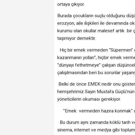
ortaya çıkıyor.
Burada çocukların suçlu olduğunu düşü
erozyon, aile ilişkileri ile devamında oku
kurumu olan okullar malesef artık bir
taşımıyor demektir.
Hiç bir emek vermeden “Süpermen” ol
kazanmanın yolları”, hiçbir emek verm
“dünyayı fethetmeye” çalışan düşünce
çalışılmasından beri bu sorunlar yaşanı
Belki de önce EMEK nedir onu göster
hemşehrimiz Sayın Mustafa Güçlü'nün "
yöneticilerin okuması gerekiyor.
"Emek vermeden hazıra konmak" dey
Bu durum aynı zamanda köklü tarih ve 
sinema, internet ve medya gibi toplum