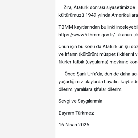
Zira, Atatürk sonrası siyasetimizde 
kültürümüzü 1949 yılında Amerikalılara 
TBMM kayıtlarından bu linki inceleyebili
https://www5.tbmm.gov.tr/.../kanun
Onun için bu konu da Atatürk’ün şu sözü 
ve irfanın (kültürün) müspet fikirlerini 
fikirler tatbik (uygulama) mevkiine kond
Önce Şanlı Urfa’da, dün de daha acıs
yaşadığımız olaylarda hayatını kaybeden
dilerim. yaralılara şifalar dilerim.
Sevgi ve Saygılarımla
Bayram Türkmez
16 Nisan 2026