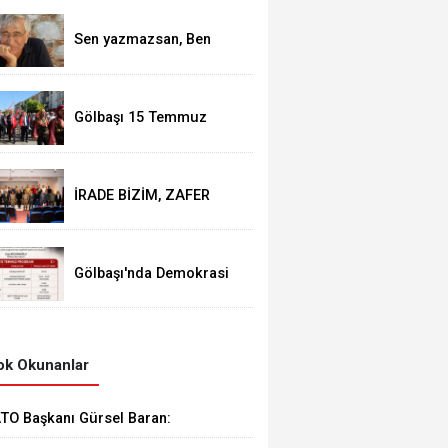
Sen yazmazsan, Ben
yazmazsam, O
söylemezse, nasıl ortak
aklı bulaca
Gölbaşı 15 Temmuz
etkinlikleri gerçekleşti
İRADE BİZİM, ZAFER
BİZİM etkinliği
Gölbaşı'nda Demokrasi
ve Milli Birlik Günü
programı belli oldu
k Okunanlar
TO Başkanı Gürsel Baran:
Gölbaşı üretimin, emeğin ve