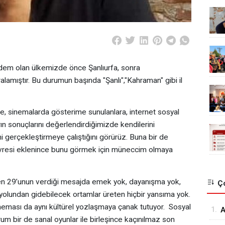
ündem olan ülkemizde önce Şanlıurfa, sonra
amıştır. Bu durumun başında "Şanlı","Kahraman" gibi il
ne, sinemalarda gösterime sunulanlara, internet sosyal
rın sonuçlarını değerlendirdiğimizde kendilerini
i gerçekleştirmeye çalıştığını görürüz. Buna bir de
çevresi eklenince bunu görmek için müneccim olmaya
en 29’unun verdiği mesajda emek yok, dayanışma yok,
Ço
olundan gidebilecek ortamlar üreten hiçbir yansıma yok.
ineması da aynı kültürel yozlaşmaya çanak tutuyor. Sosyal
1.
A
rum bir de sanal oyunlar ile birleşince kaçınılmaz son
“