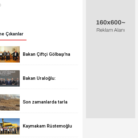
0
e Çıkanlar
Bakan Çiftçi Gölbaşı'na
çiftliği lan iş insanı
Ahmet Aydeniz'i ziyaret
etti
Bakan Uraloğlu:
TÜRKSAT Gölbaşı Veri
Merkezi Türkiye'nin yeni
dijital kalesidir
Son zamanlarda tarla
yangınları arttı
Kaymakam Rüstemoğlu
Hasat zamanı tarlada
incelemeler yaptı.