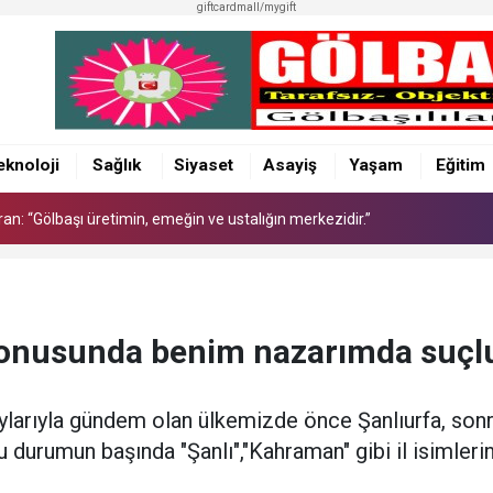
giftcardmall/mygift
an: “Gölbaşı üretimin, emeğin ve ustalığın merkezidir.”
eknoloji
Sağlık
Siyaset
Asayiş
Yaşam
Eğitim
an: “Gölbaşı üretimin, emeğin ve ustalığın merkezidir.”
an: “Gölbaşı üretimin, emeğin ve ustalığın merkezidir.”
onusunda benim nazarımda suçlu 
aylarıyla gündem olan ülkemizde önce Şanlıurfa, s
u durumun başında "Şanlı","Kahraman" gibi il isimlerin