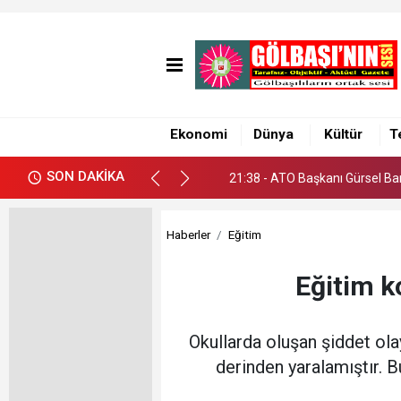
21:38 - ATO Başkanı Gürsel Bar
Ekonomi
Dünya
Kültür
T
21:38 - ATO Başkanı Gürsel Bar
SON DAKİKA
21:38 - ATO Başkanı Gürsel Bar
Haberler
Eğitim
Eğitim k
Okullarda oluşan şiddet ol
derinden yaralamıştır. B