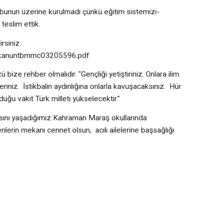
bunun üzerine kurulmadı çünkü eğitim sistemizi-
teslim ettik.
rsiniz.
.../kanuntbmmc03205596.pdf
bize rehber olmalıdır. "Gençliği yetiştiriniz. Onlara ilim
veriniz. İstikbalin aydınlığına onlarla kavuşacaksınız. Hür
uğu vakit Türk milleti yükselecektir."
ını yaşadığımız Kahraman Maraş okullarında
lerin mekanı cennet olsun, acılı ailelerine başsağlığı