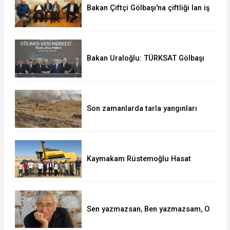
Bakan Çiftçi Gölbaşı'na çiftliği lan iş
insanı Ahmet Aydeniz'i ziyaret etti
Bakan Uraloğlu: TÜRKSAT Gölbaşı
Veri Merkezi Türkiye'nin yeni dijital
kalesidir
Son zamanlarda tarla yangınları
arttı
Kaymakam Rüstemoğlu Hasat
zamanı tarlada incelemeler yaptı.
Sen yazmazsan, Ben yazmazsam, O
söylemezse, nasıl ortak aklı bulaca