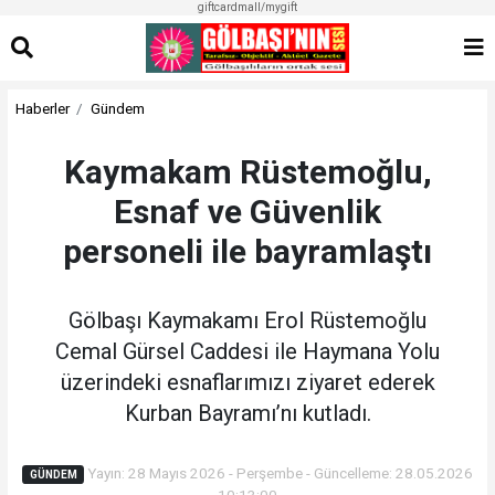
giftcardmall/mygift
Haberler
Gündem
Kaymakam Rüstemoğlu,
Esnaf ve Güvenlik
personeli ile bayramlaştı
Gölbaşı Kaymakamı Erol Rüstemoğlu
Cemal Gürsel Caddesi ile Haymana Yolu
üzerindeki esnaflarımızı ziyaret ederek
Kurban Bayramı’nı kutladı.
Yayın: 28 Mayıs 2026 - Perşembe - Güncelleme: 28.05.2026
GÜNDEM