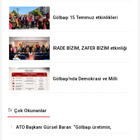
Gölbaşı 15 Temmuz etkinlikleri
gerçekleşti
İRADE BİZİM, ZAFER BİZİM etkinliği
Gölbaşı'nda Demokrasi ve Milli
Birlik Günü programı belli oldu
Çok Okunanlar
1.
ATO Başkanı Gürsel Baran: “Gölbaşı üretimin,
emeğin ve ustalığın merkezidir.”